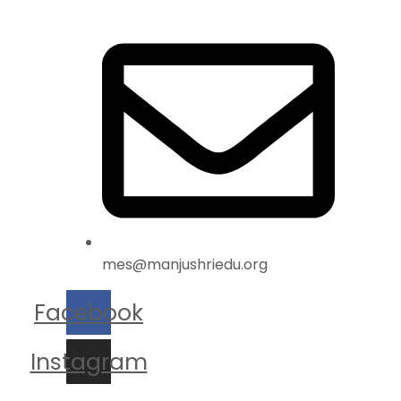
mes@manjushriedu.org
Facebook
Instagram